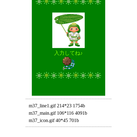
入力してね♪
m37_line1.gif 214*23 1754b
m37_main.gif 106*116 4091b
m37_icon.gif 40*45 701b