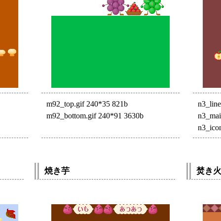
m92_top.gif 240*35 821b
n3_lin
m92_bottom.gif 240*91 3630b
n3_mai
n3_ico
焼き芋
焚き