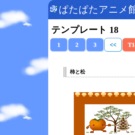
ぱたぱたアニメ
テンプレート 18
1
2
3
<<
T1
柿と松