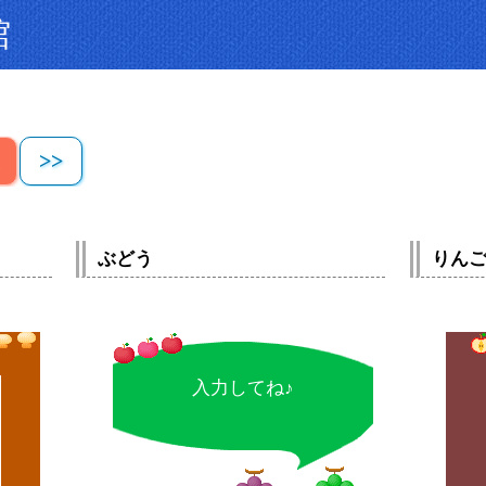
館
>>
ぶどう
りん
入力してね♪