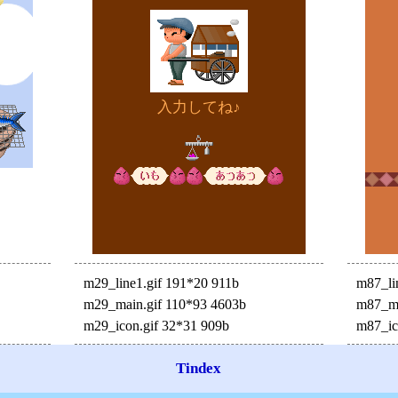
入力してね♪
m29_line1.gif 191*20 911b
m87_li
m29_main.gif 110*93 4603b
m87_ma
m29_icon.gif 32*31 909b
m87_ic
Tindex