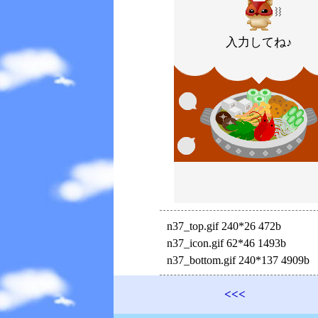
入力してね♪
n37_top.gif 240*26 472b
n37_icon.gif 62*46 1493b
n37_bottom.gif 240*137 4909b
<<<