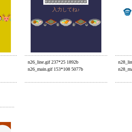
入力してね♪
n26_line.gif 237*25 1892b
n28_li
n26_main.gif 153*108 5077b
n28_ma