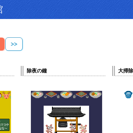
館
>>
除夜の鐘
大掃