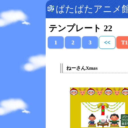
ぱたぱたアニメ
テンプレート 22
1
2
3
<<
T1
ねーさんXmas