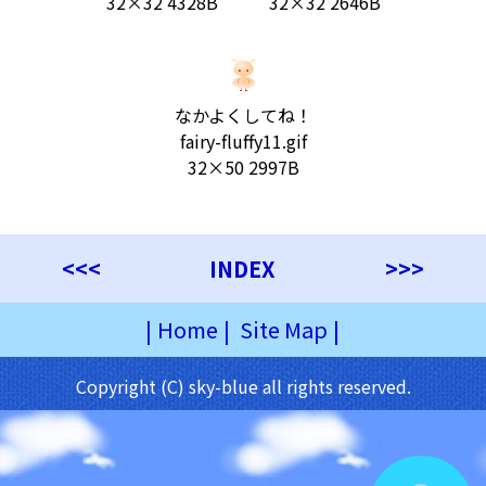
32×32 4328B
32×32 2646B
なかよくしてね！
fairy-fluffy11.gif
32×50 2997B
<<<
INDEX
>>>
|
Home
|
Site Map
|
Copyright (C) sky-blue all rights reserved.