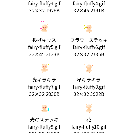
fairy-fluffy3.gif
fairy-fluffy4.gif
32×32 1928B
32×45 2391B
投げキッス
フラワーステッキ
fairy-fluffy5.gif
fairy-fluffy6.gif
32×45 2133B
32×32 2735B
光キラキラ
星キラキラ
fairy-fluffy7.gif
fairy-fluffy8.gif
32×32 2830B
32×32 3922B
光のステッキ
花
fairy-fluffy9.gif
fairy-fluffy10.gif