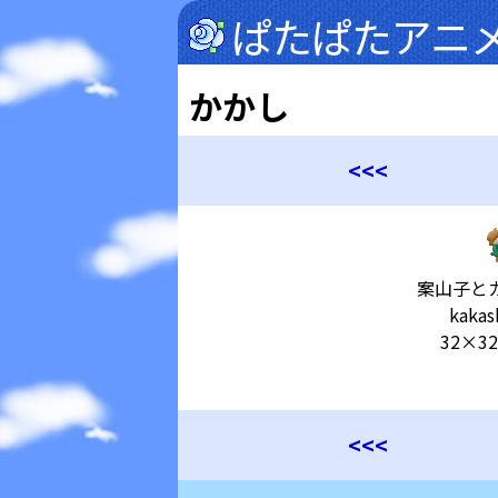
ぱたぱたアニ
かかし
<<<
案山子と
kakash
32×32
<<<