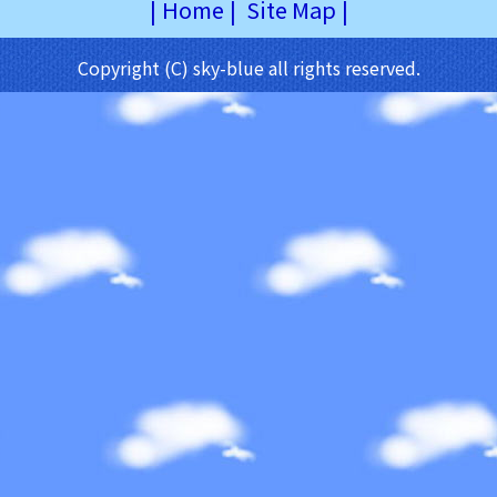
|
Home
|
Site Map
|
Copyright (C) sky-blue all rights reserved.