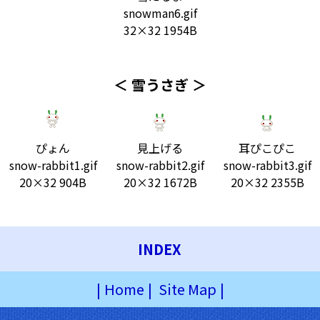
snowman6.gif
32×32 1954B
＜ 雪うさぎ ＞
ぴょん
見上げる
耳ぴこぴこ
snow-rabbit1.gif
snow-rabbit2.gif
snow-rabbit3.gif
20×32 904B
20×32 1672B
20×32 2355B
INDEX
|
Home
|
Site Map
|