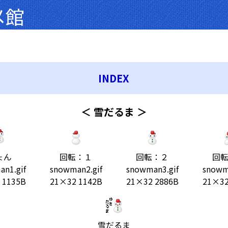
メ館
INDEX
＜ 雪だるま ＞
ょん
回転：１
回転：２
回
n1.gif
snowman2.gif
snowman3.gif
snowm
 1135B
21×32 1142B
21×32 2886B
21×32
雪だるま