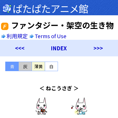
ぱたぱたアニメ館
ファンタジー・架空の生き物
F
利用規定
Terms of Use
<<<
INDEX
>>>
青
灰
薄黄
白
＜ ねこうさぎ ＞