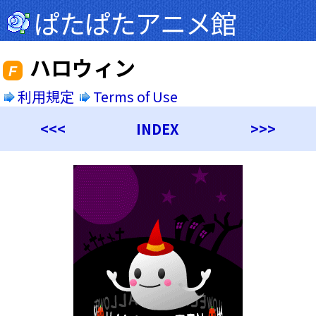
ぱたぱたアニメ館
ハロウィン
F
利用規定
Terms of Use
<<<
INDEX
>>>