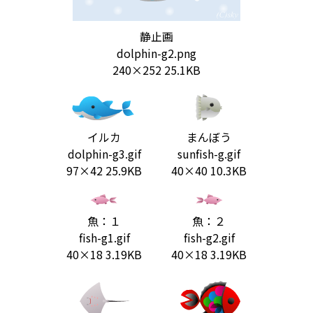
静止画
dolphin-g2.png
240×252 25.1KB
イルカ
まんぼう
dolphin-g3.gif
sunfish-g.gif
97×42 25.9KB
40×40 10.3KB
魚：１
魚：２
fish-g1.gif
fish-g2.gif
40×18 3.19KB
40×18 3.19KB