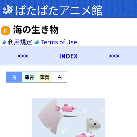
ぱたぱたアニメ館
海の生き物
F
利用規定
Terms of Use
<<<
INDEX
>>>
青
薄青
薄黄
白