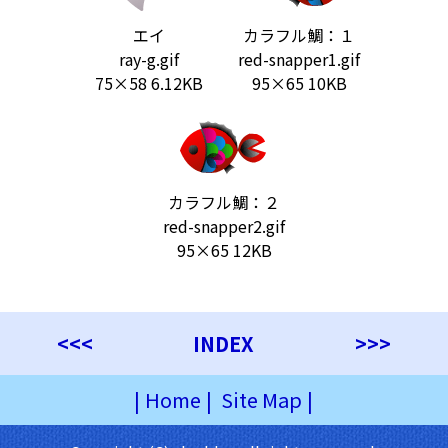
エイ
カラフル鯛：１
ray-g.gif
red-snapper1.gif
75×58 6.12KB
95×65 10KB
カラフル鯛：２
red-snapper2.gif
95×65 12KB
<<<
INDEX
>>>
|
Home
|
Site Map
|