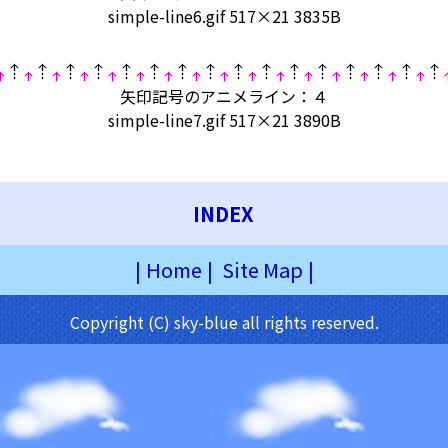
simple-line6.gif 517×21 3835B
矢印記号のアニメライン：４
simple-line7.gif 517×21 3890B
INDEX
|
Home
|
Site Map
|
Copyright (C) sky-blue all rights reserved.