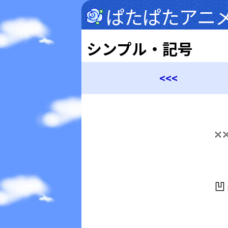
ぱたぱたアニ
シンプル・記号
<<<