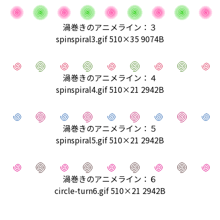
渦巻きのアニメライン：３
spinspiral3.gif 510×35 9074B
渦巻きのアニメライン：４
spinspiral4.gif 510×21 2942B
渦巻きのアニメライン：５
spinspiral5.gif 510×21 2942B
渦巻きのアニメライン：６
circle-turn6.gif 510×21 2942B