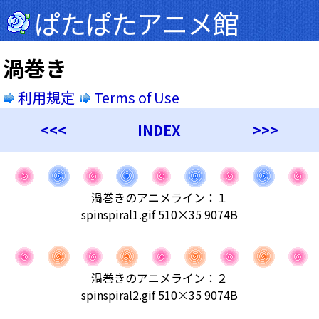
ぱたぱたアニメ館
渦巻き
利用規定
Terms of Use
<<<
INDEX
>>>
渦巻きのアニメライン：１
spinspiral1.gif 510×35 9074B
渦巻きのアニメライン：２
spinspiral2.gif 510×35 9074B