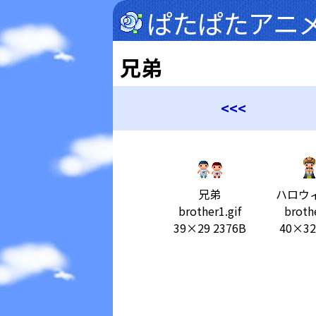
ぱたぱたアニ
兄弟
<<<
兄弟
ハロウ
brother1.gif
brothe
39×29 2376B
40×32