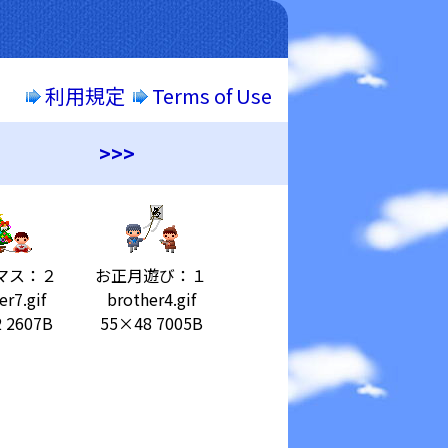
利用規定
Terms of Use
>>>
マス：２
お正月遊び：１
er7.gif
brother4.gif
 2607B
55×48 7005B