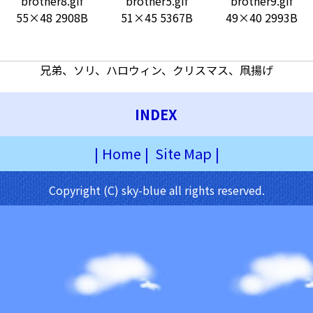
brother8.gif
brother5.gif
brother9.gif
55×48 2908B
51×45 5367B
49×40 2993B
兄弟、ソリ、ハロウィン、クリスマス、凧揚げ
INDEX
|
Home
|
Site Map
|
Copyright (C) sky-blue all rights reserved.