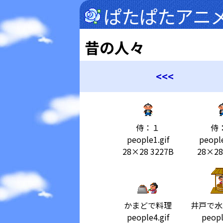
ぱたぱたアニ
昔の人々
<<<
侍：１
侍
people1.gif
people
28×28 3227B
28×28
かまどで料理
井戸で水
people4.gif
peopl