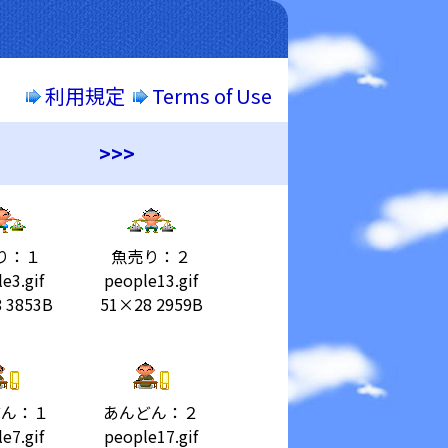
利用規定
Terms of Use
>>>
り：１
魚売り：２
e3.gif
people13.gif
 3853B
51×28 2959B
どん：１
あんどん：２
e7.gif
people17.gif