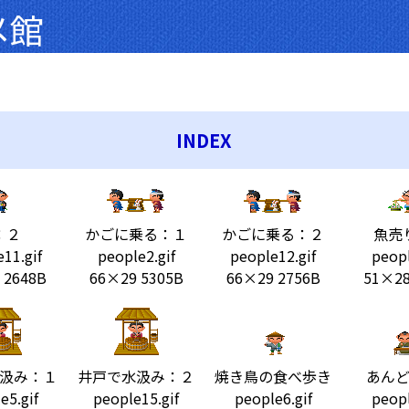
メ館
INDEX
：２
かごに乗る：１
かごに乗る：２
魚売
11.gif
people2.gif
people12.gif
peopl
 2648B
66×29 5305B
66×29 2756B
51×28
汲み：１
井戸で水汲み：２
焼き鳥の食べ歩き
あん
e5.gif
people15.gif
people6.gif
peopl