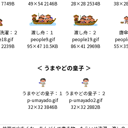
 7749B
49×54 2146B
28×28 2534B
38×28
洗濯：２
渡し舟：１
渡し舟：２
唐
18.gif
people9.gif
people19.gif
peopl
 2239B
95×47 10.5KB
86×41 2969B
55×35
＜ うまやどの皇子 ＞
うまやどの皇子：１
うまやどの皇子：２
p-umayado.gif
p-umayado2.gif
32×32 3846B
32×32 2882B