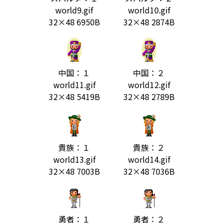
world9.gif
world10.gif
32×48 6950B
32×48 2874B
中国：１
中国：２
world11.gif
world12.gif
32×48 5419B
32×48 2789B
貴族：１
貴族：２
world13.gif
world14.gif
32×48 7003B
32×48 7036B
勇者：１
勇者：２