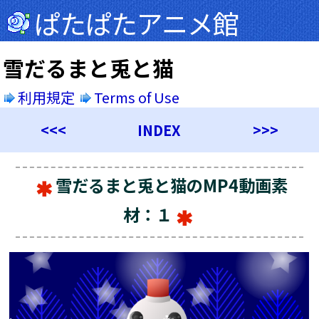
ぱたぱたアニメ館
雪だるまと兎と猫
利用規定
Terms of Use
<<<
INDEX
>>>
雪だるまと兎と猫のMP4動画素
材：１