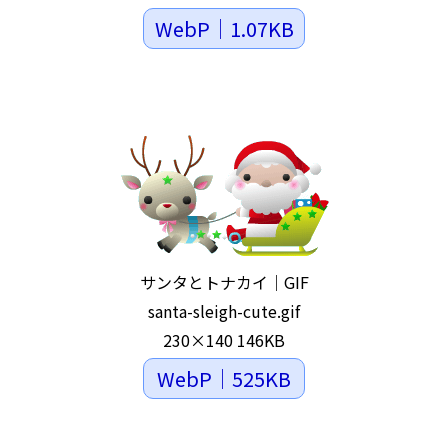
WebP｜1.07KB
サンタとトナカイ｜GIF
santa-sleigh-cute.gif
230×140 146KB
WebP｜525KB