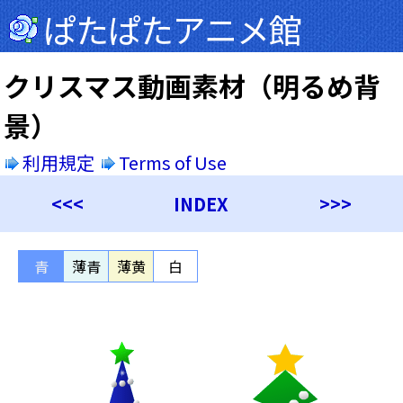
ぱたぱたアニメ館
クリスマス動画素材（明るめ背
景）
利用規定
Terms of Use
<<<
INDEX
>>>
青
薄青
薄黄
白