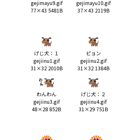
gejimayu9.gif
gejimayu10.gif
77×43 5481B
37×43 2119B
げじ犬：１
ピョン
gejiinu1.gif
gejiinu2.gif
31×32 2010B
31×32 1384B
わんわん
げじ犬：２
gejiinu3.gif
gejiinu4.gif
48×28 852B
31×29 751B