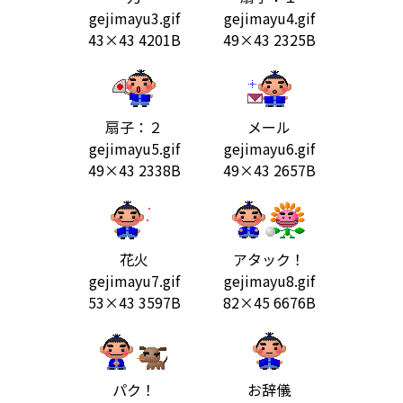
gejimayu3.gif
gejimayu4.gif
43×43 4201B
49×43 2325B
扇子：２
メール
gejimayu5.gif
gejimayu6.gif
49×43 2338B
49×43 2657B
花火
アタック！
gejimayu7.gif
gejimayu8.gif
53×43 3597B
82×45 6676B
パク！
お辞儀