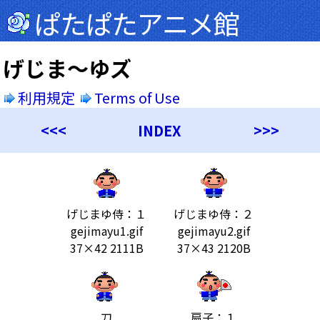
ぱたぱたアニメ館
げじま～ゆズ
利用規定
Terms of Use
<<<
INDEX
>>>
げじまゆ侍：１
げじまゆ侍：２
gejimayu1.gif
gejimayu2.gif
37×42 2111B
37×43 2120B
刀
扇子：１