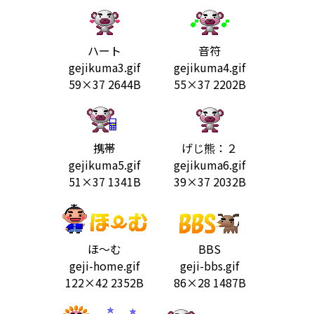
ハート
音符
gejikuma3.gif
gejikuma4.gif
59×37 2644B
55×37 2202B
携帯
げじ熊：２
gejikuma5.gif
gejikuma6.gif
51×37 1341B
39×37 2032B
ほ～む
BBS
geji-home.gif
geji-bbs.gif
122×42 2352B
86×28 1487B