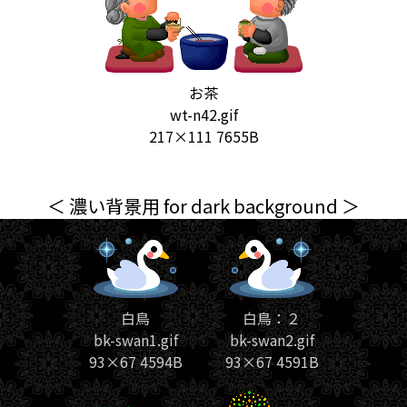
お茶
wt-n42.gif
217×111 7655B
＜ 濃い背景用 for dark background ＞
白鳥
白鳥：２
bk-swan1.gif
bk-swan2.gif
93×67 4594B
93×67 4591B