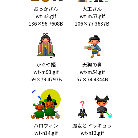
おっかさん
大工さん
wt-n3.gif
wt-m57.gif
136×96 7608B
106×77 3637B
かぐや姫
天狗の鼻
wt-m93.gif
wt-m54.gif
59×79 4797B
57×74 4344B
ハロウィン
魔女とドラキュラ
wt-n14.gif
wt-n13.gif