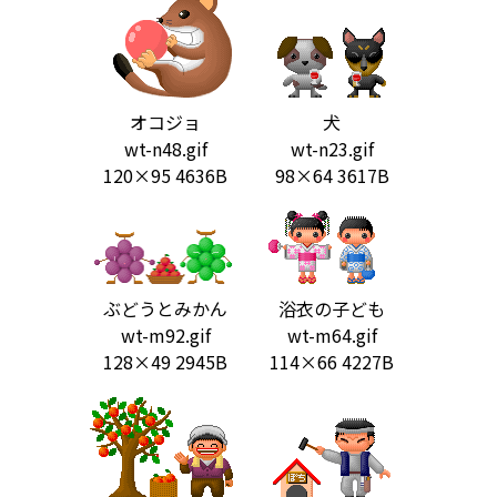
オコジョ
犬
wt-n48.gif
wt-n23.gif
120×95 4636B
98×64 3617B
ぶどうとみかん
浴衣の子ども
wt-m92.gif
wt-m64.gif
128×49 2945B
114×66 4227B