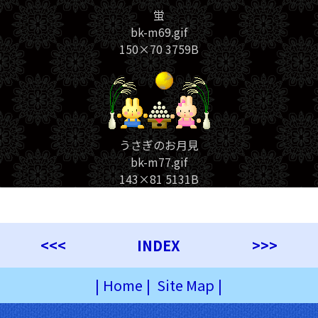
蛍
bk-m69.gif
150×70 3759B
うさぎのお月見
bk-m77.gif
143×81 5131B
<<<
INDEX
>>>
|
Home
|
Site Map
|