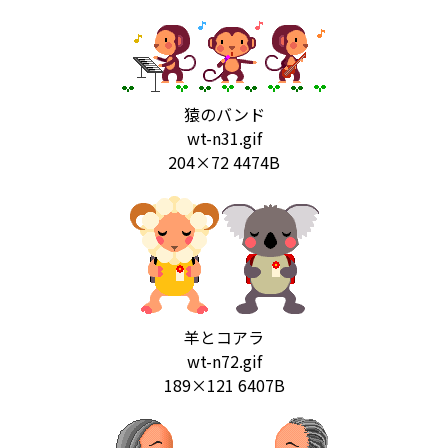
猿のバンド
wt-n31.gif
204×72 4474B
羊とコアラ
wt-n72.gif
189×121 6407B