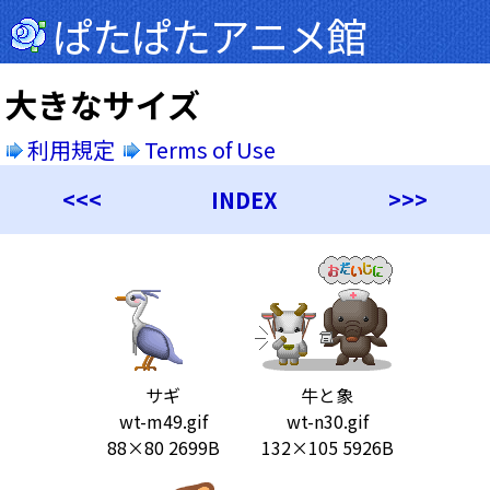
ぱたぱたアニメ館
大きなサイズ
利用規定
Terms of Use
<<<
INDEX
>>>
サギ
牛と象
wt-m49.gif
wt-n30.gif
88×80 2699B
132×105 5926B