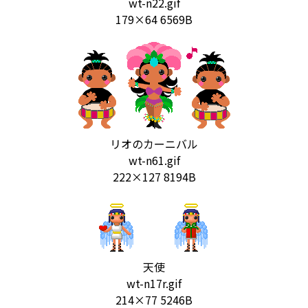
wt-n22.gif
179×64 6569B
リオのカーニバル
wt-n61.gif
222×127 8194B
天使
wt-n17r.gif
214×77 5246B