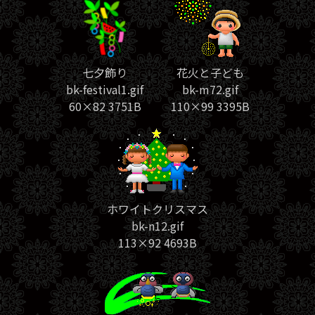
七夕飾り
花火と子ども
bk-festival1.gif
bk-m72.gif
60×82 3751B
110×99 3395B
ホワイトクリスマス
bk-n12.gif
113×92 4693B