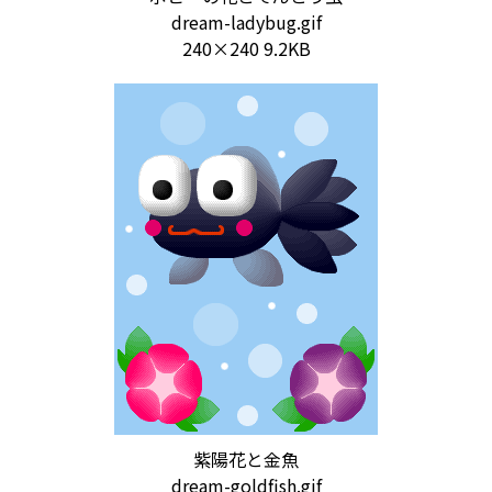
dream-ladybug.gif
240×240 9.2KB
紫陽花と金魚
dream-goldfish.gif