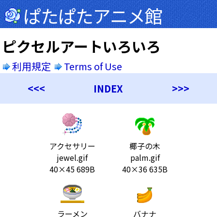
ぱたぱたアニメ館
ピクセルアートいろいろ
利用規定
Terms of Use
<<<
INDEX
>>>
アクセサリー
椰子の木
jewel.gif
palm.gif
40×45 689B
40×36 635B
ラーメン
バナナ