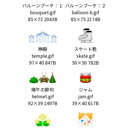
バルーンブーケ：１
バルーンブーケ：２
bouquet.gif
balloon-b.gif
85×73 2043B
85×75 2174B
神殿
スケート靴
temple.gif
skate.gif
97×40 847B
50×50 782B
端午の節句
ジャム
helmet.gif
jam.gif
92×39 1497B
39×40 617B