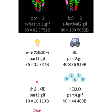
七夕：１
七夕：２
s-festival1.gif
s-festival2.gif
60×82 3751B
80×109 5052B
天使の基本形
車
part1.gif
part2.gif
35×35 337B
40×36 919B
小さい花
HELLO
part3.gif
part4.gif
10×10 113B
90×44 488B