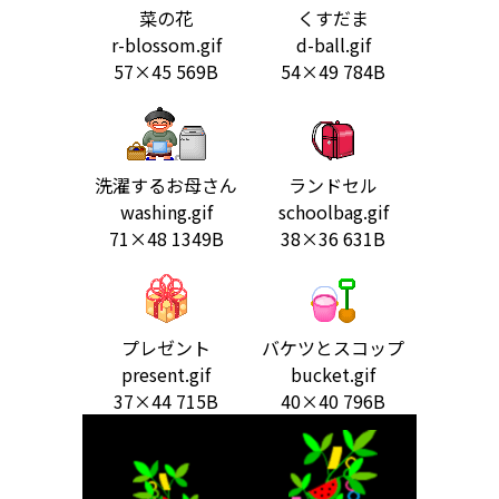
菜の花
くすだま
r-blossom.gif
d-ball.gif
57×45 569B
54×49 784B
洗濯するお母さん
ランドセル
washing.gif
schoolbag.gif
71×48 1349B
38×36 631B
プレゼント
バケツとスコップ
present.gif
bucket.gif
37×44 715B
40×40 796B