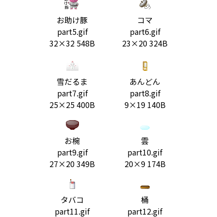
お助け豚
コマ
part5.gif
part6.gif
32×32 548B
23×20 324B
雪だるま
あんどん
part7.gif
part8.gif
25×25 400B
9×19 140B
お椀
雲
part9.gif
part10.gif
27×20 349B
20×9 174B
タバコ
桶
part11.gif
part12.gif