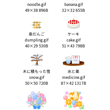
noodle.gif
banana.gif
49×38 896B
32×32 655B
串だんご
ケーキ
dumpling.gif
cake.gif
40×29 530B
51×43 798B
木に積もった雪
水と薬
snow.gif
medicine.gif
50×50 720B
87×42 1317B