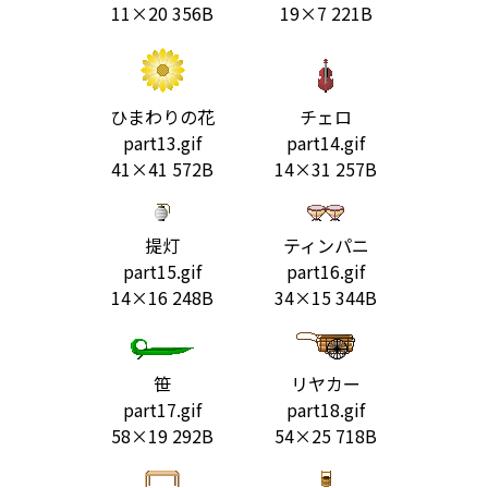
11×20 356B
19×7 221B
ひまわりの花
チェロ
part13.gif
part14.gif
41×41 572B
14×31 257B
提灯
ティンパニ
part15.gif
part16.gif
14×16 248B
34×15 344B
笹
リヤカー
part17.gif
part18.gif
58×19 292B
54×25 718B