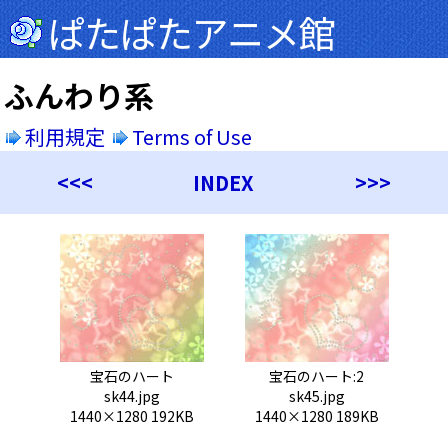
ぱたぱたアニメ館
ふんわり系
利用規定
Terms of Use
<<<
INDEX
>>>
宝石のハート
宝石のハート:2
sk44.jpg
sk45.jpg
1440×1280 192KB
1440×1280 189KB