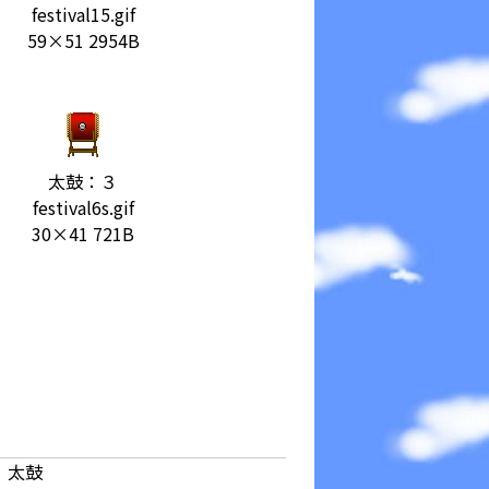
festival15.gif
59×51 2954B
太鼓：３
festival6s.gif
30×41 721B
、太鼓