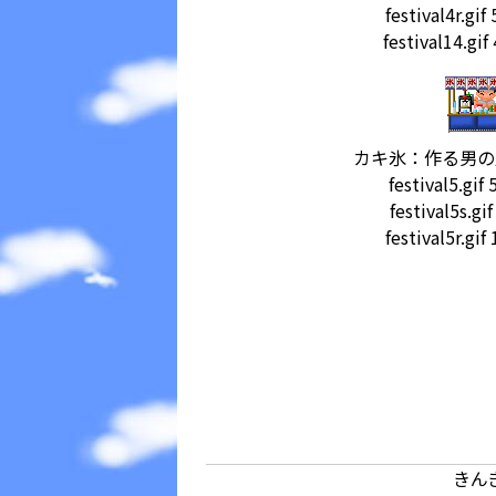
festival4r.gi
festival14.gi
カキ氷：作る男の
festival5.gi
festival5s.g
festival5r.gi
きん