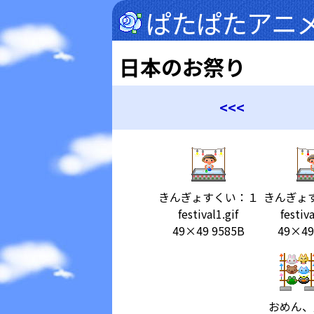
ぱたぱたアニ
日本のお祭り
<<<
きんぎょすくい：１
きんぎょ
festival1.gif
festiva
49×49 9585B
49×49
おめん、