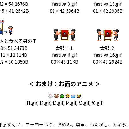
f 52×54 2676B
festival3.gif
festival13.gif
f 45×41 2642B
81×42 5964B
81×42 2986B
人と食べる男の子
f 59×51 5473B
太鼓：１
太鼓:２
if 11×12 114B
festival6.gif
festival16.gif
f 17×30 1850B
80×43 11KB
80×43 2924B
＜ おまけ：お面のアニメ ＞
f1.gif, f2.gif, f3.gif, f4.gif, f5.gif, f6.gif
ぎょすくい、ヨーヨーつり、おめん、風車、わたがし、カキ氷