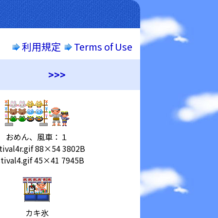
利用規定
Terms of Use
>>>
おめん、風車：１
tival4r.gif 88×54 3802B
stival4.gif 45×41 7945B
カキ氷