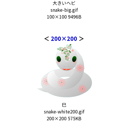
大きいヘビ
snake-big.gif
100×100 9496B
＜
200×200
＞
巳
snake-white200.gif
200×200 575KB