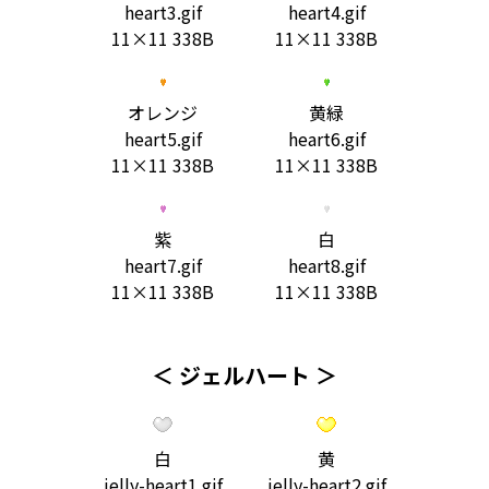
heart3.gif
heart4.gif
11×11 338B
11×11 338B
オレンジ
黄緑
heart5.gif
heart6.gif
11×11 338B
11×11 338B
紫
白
heart7.gif
heart8.gif
11×11 338B
11×11 338B
＜ ジェルハート ＞
白
黄
jelly-heart1.gif
jelly-heart2.gif