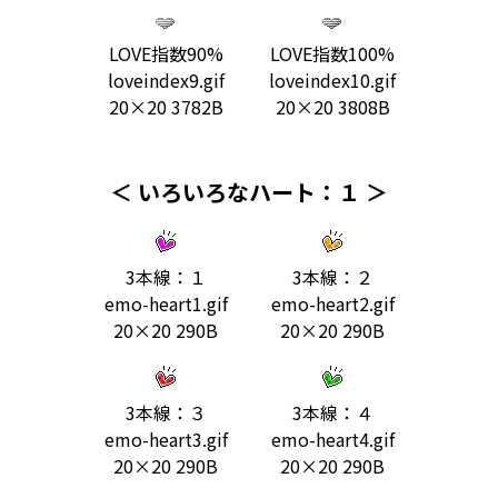
LOVE指数90%
LOVE指数100%
loveindex9.gif
loveindex10.gif
20×20 3782B
20×20 3808B
＜ いろいろなハート：１ ＞
3本線：１
3本線：２
emo-heart1.gif
emo-heart2.gif
20×20 290B
20×20 290B
3本線：３
3本線：４
emo-heart3.gif
emo-heart4.gif
20×20 290B
20×20 290B