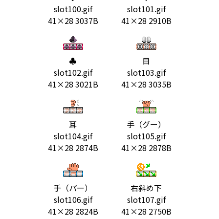
slot100.gif
slot101.gif
41×28 3037B
41×28 2910B
♣
目
slot102.gif
slot103.gif
41×28 3021B
41×28 3035B
耳
手（グー）
slot104.gif
slot105.gif
41×28 2874B
41×28 2878B
手（パー）
右斜め下
slot106.gif
slot107.gif
41×28 2824B
41×28 2750B