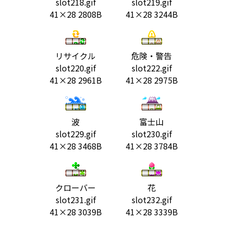
slot218.gif
slot219.gif
41×28 2808B
41×28 3244B
リサイクル
危険・警告
slot220.gif
slot222.gif
41×28 2961B
41×28 2975B
波
富士山
slot229.gif
slot230.gif
41×28 3468B
41×28 3784B
クローバー
花
slot231.gif
slot232.gif
41×28 3039B
41×28 3339B