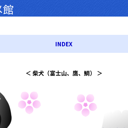
メ館
INDEX
＜ 柴犬（富士山、鷹、鯛） ＞