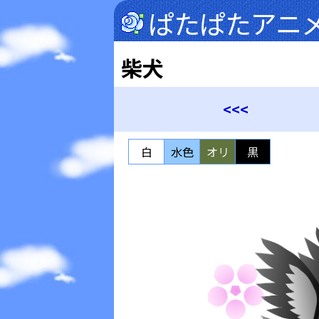
ぱたぱたアニ
柴犬
<<<
白
水色
オリ
黒