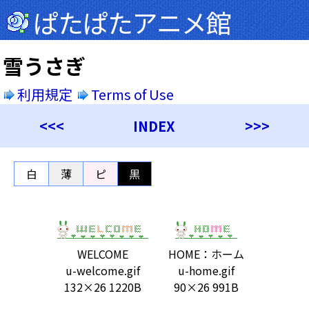
ぱたぱたアニメ館
雪うさぎ
利用規定
Terms of Use
<<<
INDEX
>>>
白
薄
ピ
黒
WELCOME
HOME：ホーム
u-welcome.gif
u-home.gif
132×26 1220B
90×26 991B