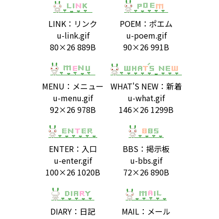
LINK：リンク
POEM：ポエム
u-link.gif
u-poem.gif
80×26 889B
90×26 991B
MENU：メニュー
WHAT'S NEW：新着
u-menu.gif
u-what.gif
92×26 978B
146×26 1299B
ENTER：入口
BBS：掲示板
u-enter.gif
u-bbs.gif
100×26 1020B
72×26 890B
DIARY：日記
MAIL：メール