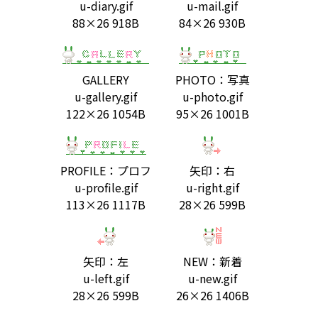
u-diary.gif
u-mail.gif
88×26 918B
84×26 930B
GALLERY
PHOTO：写真
u-gallery.gif
u-photo.gif
122×26 1054B
95×26 1001B
PROFILE：プロフ
矢印：右
u-profile.gif
u-right.gif
113×26 1117B
28×26 599B
矢印：左
NEW：新着
u-left.gif
u-new.gif
28×26 599B
26×26 1406B