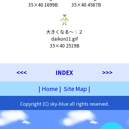
35×40 1699B
35×40 4567B
大きくなる～：２
daikon11.gif
35×40 2519B
<<<
INDEX
>>>
|
Home
|
Site Map
|
Copyright (C) sky-blue all rights reserved.