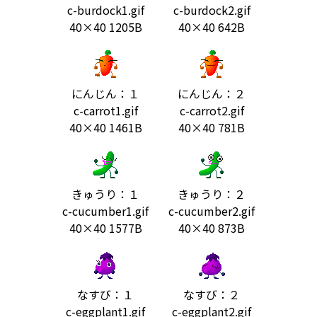
c-burdock1.gif
c-burdock2.gif
40×40 1205B
40×40 642B
にんじん：１
にんじん：２
c-carrot1.gif
c-carrot2.gif
40×40 1461B
40×40 781B
きゅうり：１
きゅうり：２
c-cucumber1.gif
c-cucumber2.gif
40×40 1577B
40×40 873B
なすび：１
なすび：２
c-eggplant1.gif
c-eggplant2.gif