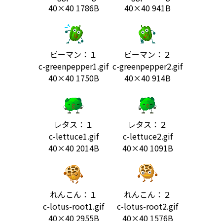
40×40 1786B
40×40 941B
ピーマン：１
ピーマン：２
c-greenpepper1.gif
c-greenpepper2.gif
40×40 1750B
40×40 914B
レタス：１
レタス：２
c-lettuce1.gif
c-lettuce2.gif
40×40 2014B
40×40 1091B
れんこん：１
れんこん：２
c-lotus-root1.gif
c-lotus-root2.gif
40×40 2955B
40×40 1576B