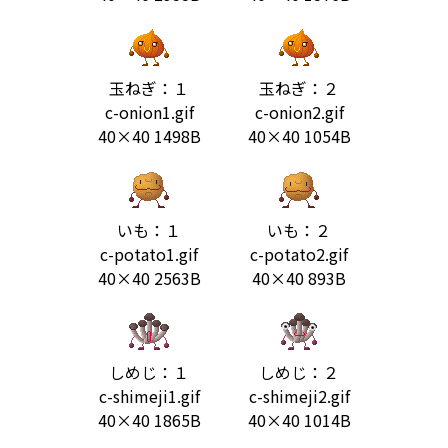
玉ねぎ：１
玉ねぎ：２
c-onion1.gif
c-onion2.gif
40×40 1498B
40×40 1054B
いも：１
いも：２
c-potato1.gif
c-potato2.gif
40×40 2563B
40×40 893B
しめじ：１
しめじ：２
c-shimeji1.gif
c-shimeji2.gif
40×40 1865B
40×40 1014B