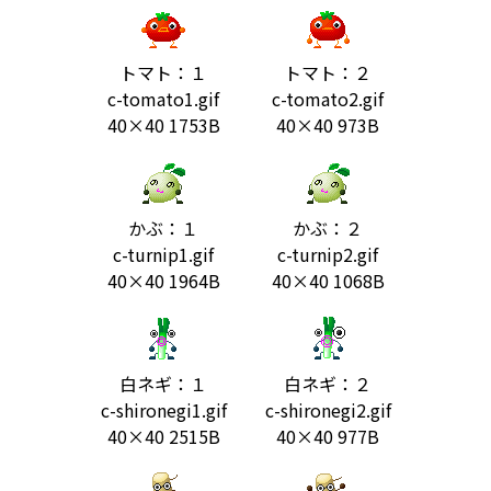
トマト：１
トマト：２
c-tomato1.gif
c-tomato2.gif
40×40 1753B
40×40 973B
かぶ：１
かぶ：２
c-turnip1.gif
c-turnip2.gif
40×40 1964B
40×40 1068B
白ネギ：１
白ネギ：２
c-shironegi1.gif
c-shironegi2.gif
40×40 2515B
40×40 977B