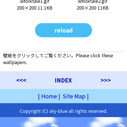
wfolktale1.gif
wfolktale2.gif
200×200 11.1KB
200×200 11KB
reload
壁紙をクリックしてご覧ください。Please click these
wallpapers.
<<<
INDEX
>>>
|
Home
|
Site Map
|
Copyright (C) sky-blue all rights reserved.