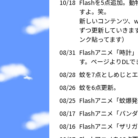
10/18
Flashを5点追加
すよ。笑。
新しいコンテンツ、wi
ずつ更新していきます
ンク貼ってます）
08/31
Flashアニメ「時
す。ページよりDLで
08/28
蚊を7点としめじとエ
08/26
蚊を6点更新。
08/25
Flashアニメ「蚊爆
08/17
Flashアニメ「パン
08/16
Flashアニメ「ザリ