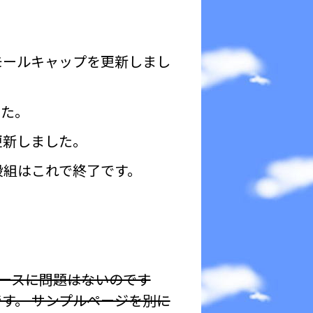
モールキャップを更新しまし
した。
更新しました。
段組はこれで終了です。
。
。
ースに問題はないのです
す。 サンプルページを別に