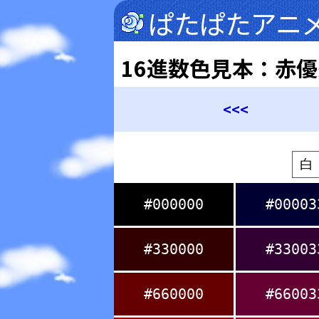
ぱたぱたアニ
16進数色見本：赤
<<<
#000000
#00003
#330000
#33003
#660000
#66003