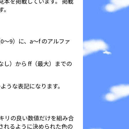
見本を掲載しています。 掲載
す。
〜9）に、a〜f のアルファ
なし）から ff（最大）までの
0ccff のような表記になります。
% 刻みのキリの良い数値だけを組み合
示されるように決められた色の