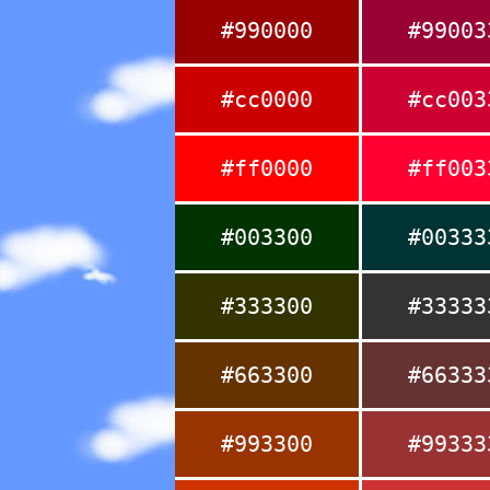
#990000
#99003
#cc0000
#cc003
#ff0000
#ff003
#003300
#00333
#333300
#33333
#663300
#66333
#993300
#99333