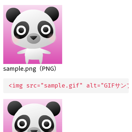
sample.png（PNG）
<img src="sample.gif" alt="GIFサン