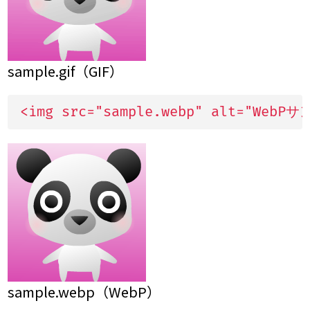
sample.gif（GIF）
<img src="sample.webp" alt="WebP
sample.webp（WebP）