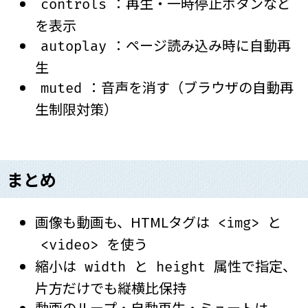
：再生・一時停止ボタンなど
controls
を表示
：ページ読み込み時に自動再
autoplay
生
：音声を消す（ブラウザの自動再
muted
生制限対策）
まとめ
画像も動画も、HTMLタグは
と
<img>
を使う
<video>
縮小は
と
属性で指定、
width
height
片方だけでも縦横比保持
動画のループ・自動再生・ミュートは