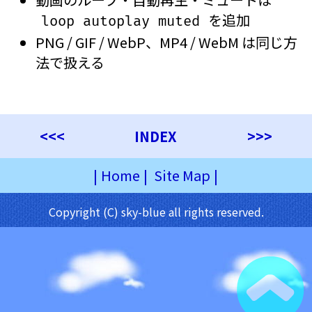
を追加
loop autoplay muted
PNG / GIF / WebP、MP4 / WebM は同じ方
法で扱える
<<<
INDEX
>>>
|
Home
|
Site Map
|
Copyright (C) sky-blue all rights reserved.