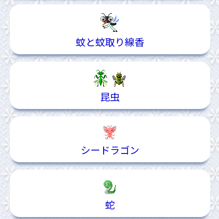
蚊と蚊取り線香
昆虫
シードラゴン
蛇