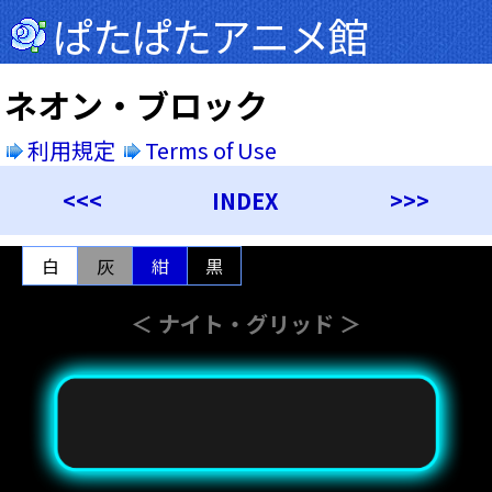
ぱたぱたアニメ館
ネオン・ブロック
利用規定
Terms of Use
<<<
INDEX
>>>
白
灰
紺
黒
＜ ナイト・グリッド ＞