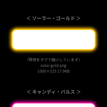
＜ ソーラー・ゴールド ＞
（現物をタグで縮小しています）
solar-gold.png
1000×325 17.9KB
＜ キャンディ・パルス ＞