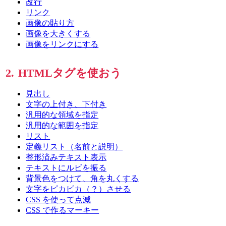
改行
リンク
画像の貼り方
画像を大きくする
画像をリンクにする
2.
HTMLタグを使おう
見出し
文字の上付き、下付き
汎用的な領域を指定
汎用的な範囲を指定
リスト
定義リスト（名前と説明）
整形済みテキスト表示
テキストにルビを振る
背景色をつけて、角を丸くする
文字をピカピカ（？）させる
CSS を使って点滅
CSS で作るマーキー