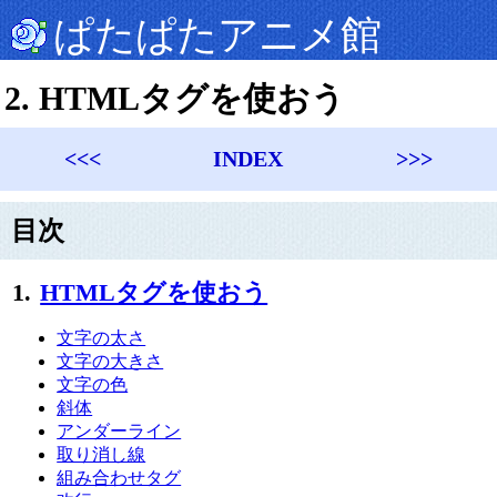
ぱたぱたアニメ館
2.
HTMLタグを使おう
<<<
INDEX
>>>
目次
1.
HTMLタグを使おう
文字の太さ
文字の大きさ
文字の色
斜体
アンダーライン
取り消し線
組み合わせタグ