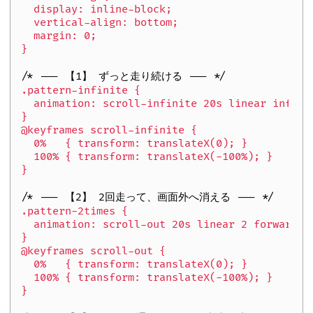
  display: inline-block;

  vertical-align: bottom;

  margin: 0;

}

/* --- 【1】 ずっと走り続ける --- */
.pattern-infinite {

  animation: scroll-infinite 20s linear infinit
}

@keyframes scroll-infinite {

  0%   { transform: translateX(0); }

  100% { transform: translateX(-100%); }

}

/* --- 【2】 2回走って、画面外へ消える --- */
.pattern-2times {

  animation: scroll-out 20s linear 2 forwards;

}

@keyframes scroll-out {

  0%   { transform: translateX(0); }

  100% { transform: translateX(-100%); }

}
