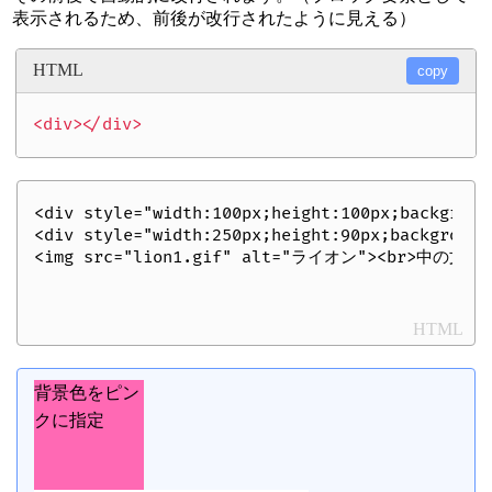
表示されるため、前後が改行されたように見える）
HTML
copy
<div style="width:100px;height:100px;backgr
<img src="lion1.gif" alt="ライオン">
<br>中の文字
HTML
背景色をピン
クに指定