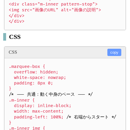
<div class="m-inner pattern-stop">

<img src="画像のURL" alt="画像の説明">

</div>

CSS
CSS
copy
.marquee-box {

  overflow: hidden;

  white-space: nowrap;

  padding: 8px 0;

/* --- 共通：動く中身のベース --- */
.m-inner {

  display: inline-block;

  width: max-content;

  padding-left: 100%; 
/* 右端からスタート */
}

.m-inner img {
