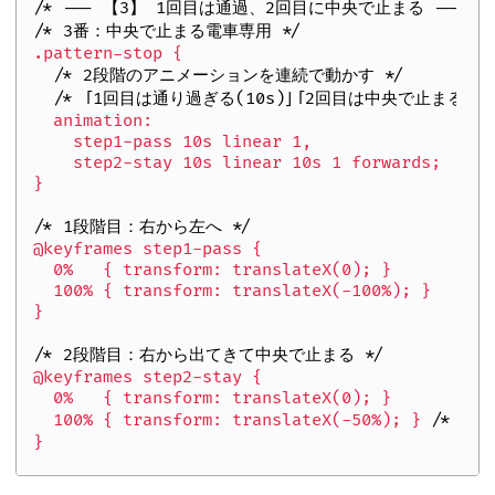
/* --- 【3】 1回目は通過、2回目に中央で止まる --- */
/* 3番：中央で止まる電車専用 */
.pattern-stop {  

/* 2段階のアニメーションを連続で動かす */
/* 「1回目は通り過ぎる(10s)」「2回目は中央で止まる(10s
  animation: 

    step1-pass 10s linear 1, 

    step2-stay 10s linear 10s 1 forwards;

}

/* 1段階目：右から左へ */
@keyframes step1-pass {

  0%   { transform: translateX(0); }

  100% { transform: translateX(-100%); }

}

/* 2段階目：右から出てきて中央で止まる */
@keyframes step2-stay {

  0%   { transform: translateX(0); }

  100% { transform: translateX(-50%); } 
/* 止