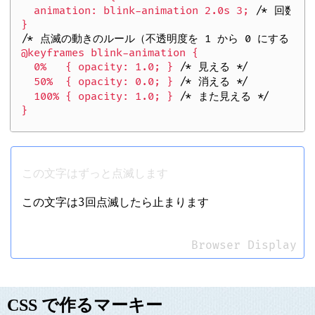
  animation: blink-animation 2.0s 3; 
/* 回数を3
/* 点滅の動きのルール（不透明度を 1 から 0 にする） *
@keyframes blink-animation {

  0%   { opacity: 1.0; } 
/* 見える */
  50%  { opacity: 0.0; } 
/* 消える */
  100% { opacity: 1.0; } 
/* また見える */
この文字はずっと点滅します
この文字は3回点滅したら止まります
Browser Display
CSS で作るマーキー