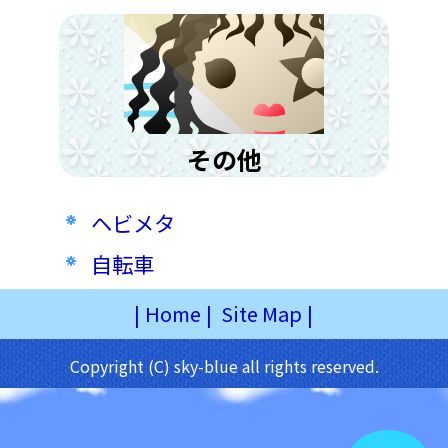
その他
ヘビメタ
自転車
|
Home
|
Site Map
|
Copyright (C) sky-blue all rights reserved.