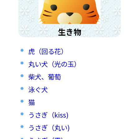
生き物
虎（回る花）
丸い犬（光の玉）
柴犬、葡萄
泳ぐ犬
猫
うさぎ（kiss)
うさぎ（丸い)