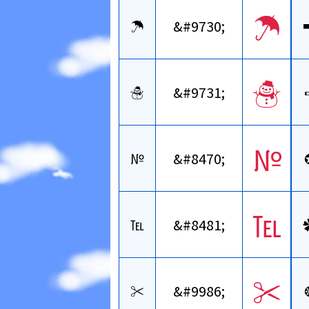
☂
☂
&#9730;
☃
☃
&#9731;
№
№
&#8470;
℡
℡
&#8481;
✂
✂
&#9986;