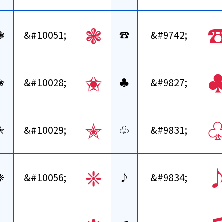
❃
❃
&#10051;
☎
&#9742;
✬
✬
&#10028;
♣
&#9827;
✭
✭
&#10029;
♧
&#9831;
❈
❈
&#10056;
♪
&#9834;