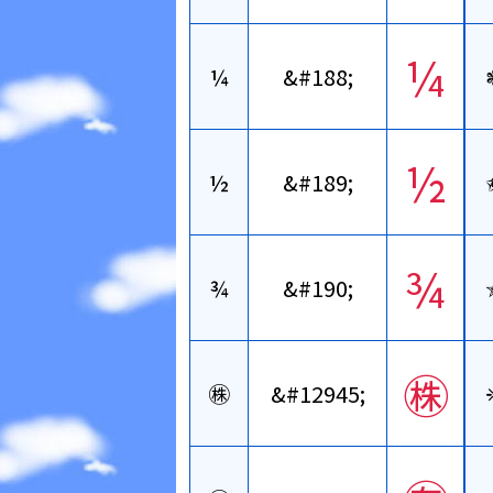
¼
¼
&#188;
½
½
&#189;
¾
¾
&#190;
㊑
㊑
&#12945;