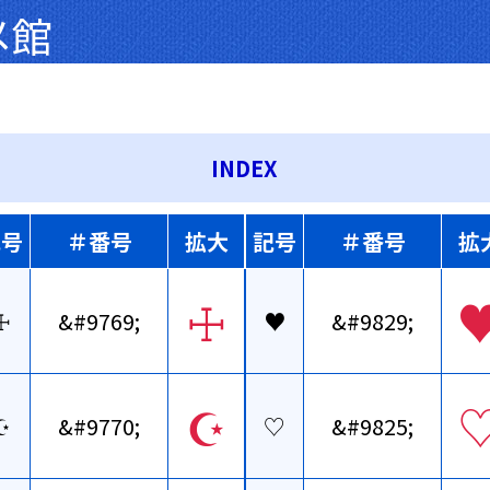
メ館
INDEX
記号
＃番号
拡大
記号
＃番号
拡
☩
☩
&#9769;
♥
&#9829;
☪
☪
&#9770;
♡
&#9825;