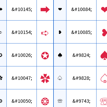
➡
➡
&#10145;
❤
&#10084;
➪
➪
&#10154;
❥
&#10085;
✪
✪
&#10026;
♠
&#9824;
✿
✿
&#10047;
♤
&#9828;
❂
❂
&#10050;
☏
&#9743;