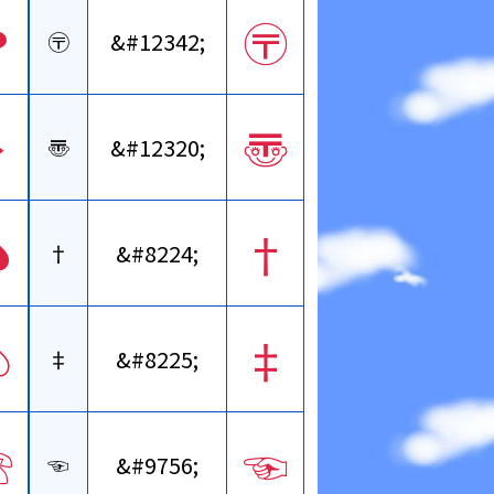
❤
〶
〶
&#12342;
❥
〠
〠
&#12320;
♠
†
†
&#8224;
♤
‡
‡
&#8225;
☏
☜
☜
&#9756;