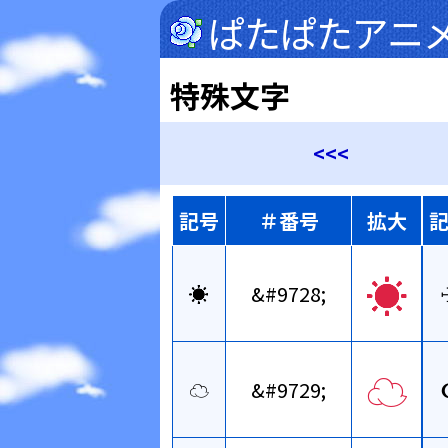
ぱたぱたアニ
特殊文字
<<<
記号
＃番号
拡大
☀
☀
&#9728;
☁
☁
&#9729;