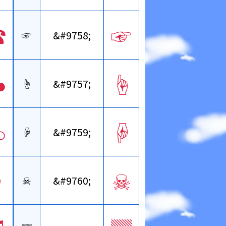
☎
☞
☞
&#9758;
♣
☝
☝
&#9757;
♧
☟
☟
&#9759;
♪
☠
☠
&#9760;