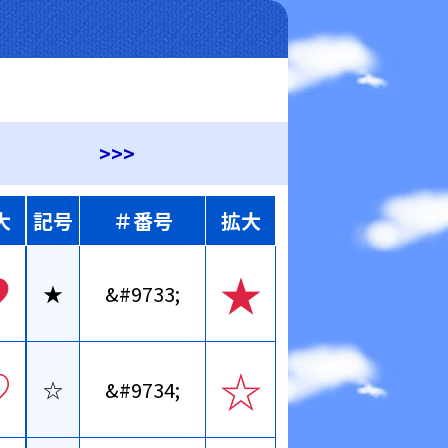
>>>
大
記号
＃番号
拡大
♥
★
★
&#9733;
♡
☆
☆
&#9734;