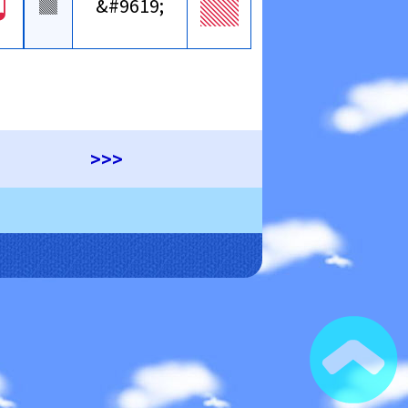
♫
▓
▓
&#9619;
>>>