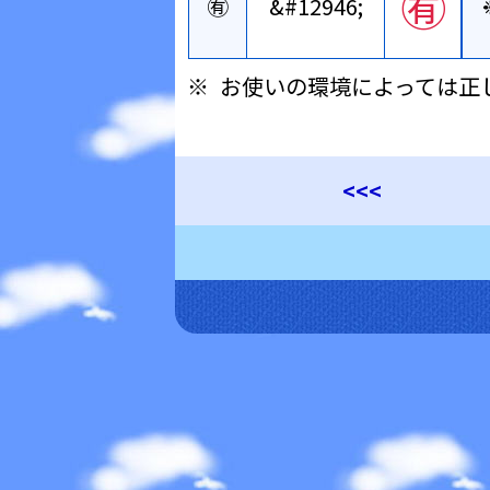
㊒
㊒
&#12946;
お使いの環境によっては正
<<<