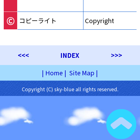
©
コピーライト
Copyright
<<<
INDEX
>>>
|
Home
|
Site Map
|
Copyright (C) sky-blue all rights reserved.