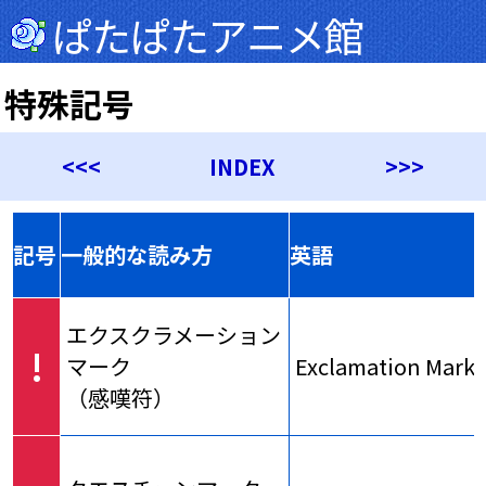
ぱたぱたアニメ館
特殊記号
<<<
INDEX
>>>
記号
一般的な読み方
英語
エクスクラメーション
!
マーク
Exclamation Mark
（感嘆符）