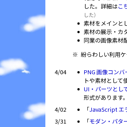
した。詳細は
こ
した）
素材をメインと
素材の展示・カ
同業の画像素材
紛らわしい利用ケ
4/04
PNG 画像コンバータ
トや素材として使
UI・パーツとし
形式があります
4/02
「
JavaScript
3/31
「
モダン・パタ