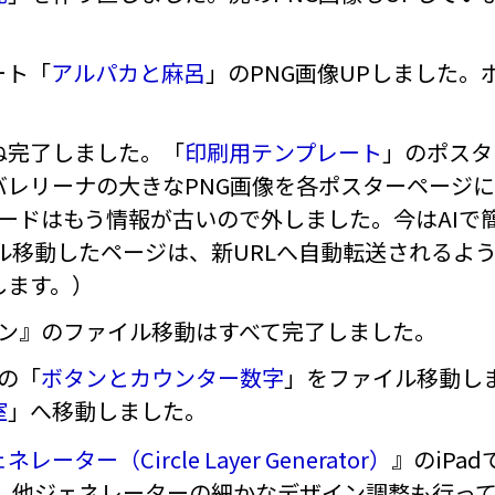
ート「
アルパカと麻呂
」のPNG画像UPしました
ね完了しました。「
印刷用テンプレート
」のポスタ
レリーナの大きなPNG画像を各ポスターページに
カードはもう情報が古いので外しました。今はAIで
ル移動したページは、新URLへ自動転送されるよ
します。）
ョン』のファイル移動はすべて完了しました。
ンの「
ボタンとカウンター数字
」をファイル移動し
室
」へ移動しました。
ター（Circle Layer Generator）
』のiPa
た、他ジェネレーターの細かなデザイン調整も行っ