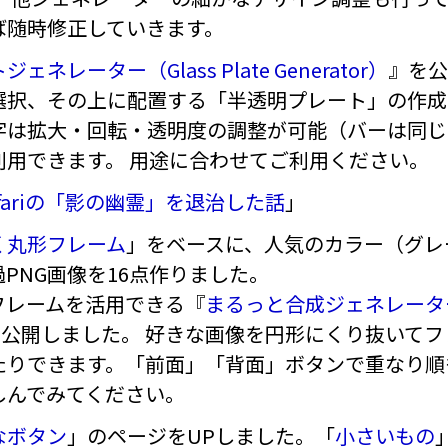
ば随時修正していきます。
ネレーター（Glass Plate Generator）
』を公
選択、その上に配置する「半透明プレート」の作成
字は拡大・回転・透明度の調整が可能（バーは同じ
利用できます。 用途に合わせてご利用ください。
afariの「影の幽霊」を退治した話
」
く丸形フレーム
」をベースに、人気のカラー（グレ
PNG画像を16点作りました。
フレームを活用できる『
まるっと合成ジェネレーター（Ci
公開しました。 好きな画像を円形にくり抜いて
たりできます。「前面」「背面」ボタンで重なり順
しんでみてください。
なボタン
」のページをUPしました。「
小さいもの