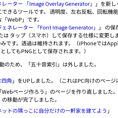
ター 「Image Overlay Generator」
」を新し
工できるツールです。 透明度、左右反転、回転機
な「WebP」です。
レーター 「Font Image Generator」
」 の
たは タップ（スマホ）して保存する仕様に変更し
のみです。透過は維持されます。（iPhoneではAp
たとしてもPNGとして保存されます。）
動のため、「五十音索引」は外しました。
な四角
」をUPしました。（これはPC向けのページ
「Webページ作ろう」のページを作り直しました
」の移動が完了しました。
ネットの隅っこに自分だけの一軒家を建てよう
」