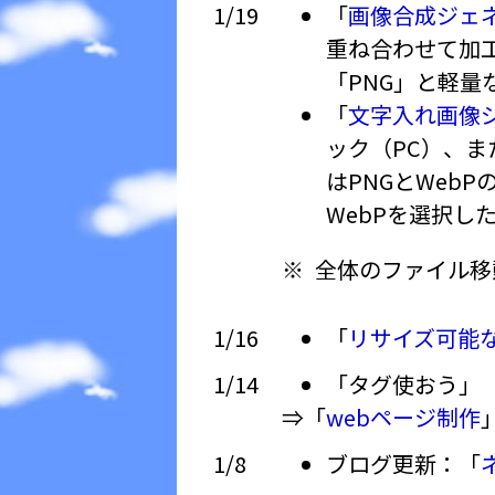
1/19
「
画像合成ジェネレー
重ね合わせて加
「PNG」と軽量
「
文字入れ画像ジェネ
ック（PC）、ま
はPNGとWebP
WebPを選択し
全体のファイル移
1/16
「
リサイズ可能
1/14
「タグ使おう」
⇒「
webページ制作
1/8
ブログ更新：「