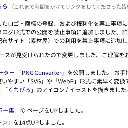
ちら
（これまで時間をかけてリンクをしてくださった皆
したロゴ・商標の登録、および権利化を禁止事項に
タログ形式での公開を禁止事項に追加しました。詳
配布サイト（素材屋）での利用を禁止事項に追加し
ースが見受けられたので変更しました。ご理解を
ー 「PNG Converter」
を公開しました。 お手持ち
いやすい「SVG」や「WebP」形式に素早く変換
て「くちびる」
のアイコン / イラストを描きました。G
。
 エラー集
」の ページをUPしました。
ーン
」を14点UPしました。