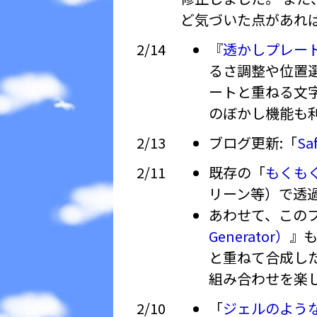
ど気づいた点があれ
2/14
『
透かしプレートジェ
るさ調整や位置
ートと重ねる文
のぼかし機能も
2/13
ブログ更新:「
S
2/11
既存の「
もくも
リーン等）で透過
あわせて、この
Generator）
』も
と重ねて合成し
組み合わせを楽
2/10
「
ジェルのよう