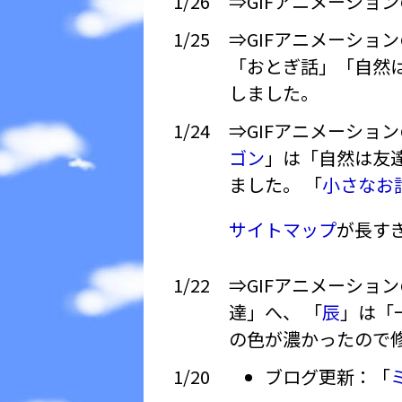
1/26
⇒GIFアニメーショ
1/25
⇒GIFアニメーショ
「おとぎ話」「自然は友
しました。
1/24
⇒GIFアニメーショ
ゴン
」は「自然は友達
ました。 「
小さなお
サイトマップ
が長す
1/22
⇒GIFアニメーショ
達」へ、 「
辰
」は「
の色が濃かったので
1/20
ブログ更新：「