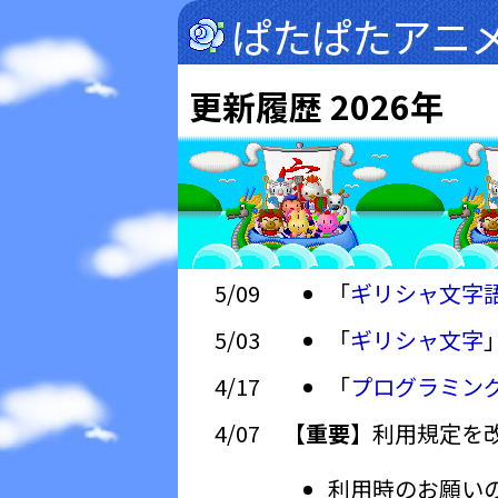
ぱたぱたアニ
更新履歴 2026年
5/09
「
ギリシャ文字
5/03
「
ギリシャ文字
4/17
「
プログラミン
4/07
【重要】
利用規定を
利用時のお願い