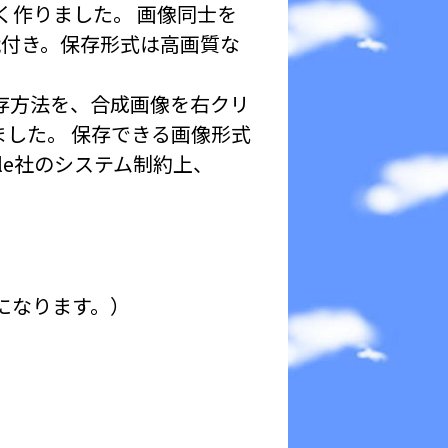
く作りました。 画像同士を
能付き。保存形式は高画質な
保存方法を、合成画像を右クリ
ました。 保存できる画像形式
ple社のシステム制約上、
になります。）
。