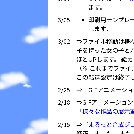
ます。
3/05
印刷用テンプレ
します。
3/02
⇒ファイル移動は概
子を持った女の子とバ
ほどUPします。 絵
（※ これまでファイ
この転送設定は終了
2/25
⇒『GIFアニメーシ
2/18
⇒GIFアニメーショ
「
様々な作品の展示
2/15
⇒『
まるっと合成ジェネレー
修正しました。 ま