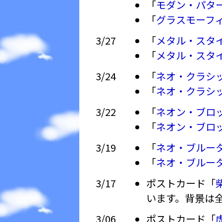
「
モダン・パタ
「
グラスモーフ
3/27
「
メタル・スタ
「
メタル・スタ
3/24
「
ネオ・クラシ
「
ネオ・クラシ
3/22
「
ネオン・ブロ
「
ネオン・ブロ
3/19
「
ネオ・ブルー
「
ネオ・ブルー
3/17
ポストカード「
います。背景は
3/06
ポストカード「